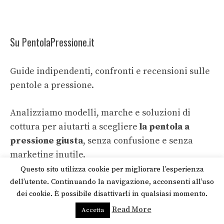
Su PentolaPressione.it
Guide indipendenti, confronti e recensioni sulle
pentole a pressione.
Analizziamo modelli, marche e soluzioni di
cottura per aiutarti a scegliere
la pentola a
pressione giusta
, senza confusione e senza
marketing inutile.
Questo sito utilizza cookie per migliorare l’esperienza
+ Recensioni basate su analisi tecniche
dell’utente. Continuando la navigazione, acconsenti all’uso
dei cookie. È possibile disattivarli in qualsiasi momento.
+ Focus su sicurezza, materiali e praticità
Read More
Accetta